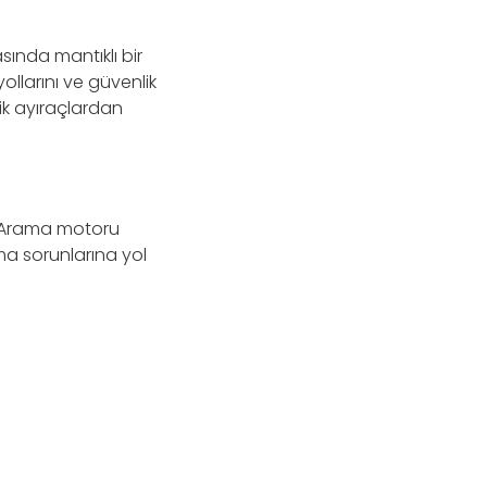
asında mantıklı bir
yollarını ve güvenlik
ik ayıraçlardan
r. Arama motoru
ma sorunlarına yol