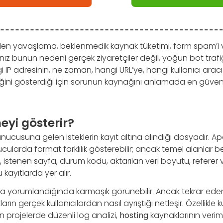
en yavaşlama, beklenmedik kaynak tüketimi, form spam’i 
nız bunun nedeni gerçek ziyaretçiler değil, yoğun bot trafiğ
i IP adresinin, ne zaman, hangi URL’ye, hangi kullanıcı arac
iğini gösterdiği için sorunun kaynağını anlamada en güvenili
eyi gösterir?
nucusuna gelen isteklerin kayıt altına alındığı dosyadır. A
cularda format farklılık gösterebilir; ancak temel alanlar ben
 istenen sayfa, durum kodu, aktarılan veri boyutu, referer
u kayıtlarda yer alır.
ına yorumlandığında karmaşık görünebilir. Ancak tekrar eden
rın gerçek kullanıcılardan nasıl ayrıştığı netleşir. Özellikle 
n projelerde düzenli log analizi,
hosting
kaynaklarının veriml