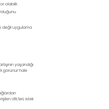
 olabilir.
turduğunu
fik değil uygulama
rtışının yaşandığı
zlı görünür hale
 ağlardan
şilen URL’leri, istek