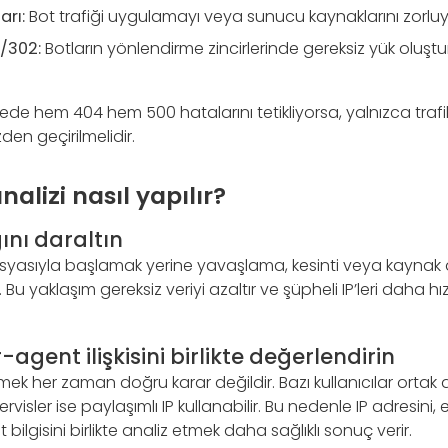
arı:
Bot trafiği uygulamayı veya sunucu kaynaklarını zorluyor
/302:
Botların yönlendirme zincirlerinde gereksiz yük oluş
sürede hem 404 hem 500 hatalarını tetikliyorsa, yalnızca tra
den geçirilmelidir.
nalizi nasıl yapılır?
nı daraltın
syasıyla başlamak yerine yavaşlama, kesinti veya kaynak a
. Bu yaklaşım gereksiz veriyi azaltır ve şüpheli IP’leri daha hı
r-agent ilişkisini birlikte değerlendirin
mek her zaman doğru karar değildir. Bazı kullanıcılar ortak
rvisler ise paylaşımlı IP kullanabilir. Bu nedenle IP adresini, eri
 bilgisini birlikte analiz etmek daha sağlıklı sonuç verir.