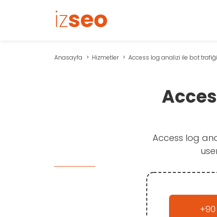
Anasayfa
Hizmetler
Access log analizi ile bot trafiği 
Access
Access log anali
user
+90