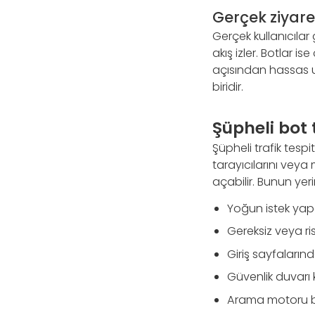
Gerçek ziyaret
Gerçek kullanıcılar 
akış izler. Botlar is
açısından hassas uç
biridir.
Şüpheli bot 
Şüpheli trafik tesp
tarayıcılarını veya
açabilir. Bunun yer
Yoğun istek yapan
Gereksiz veya risk
Giriş sayfaların
Güvenlik duvarı k
Arama motoru b