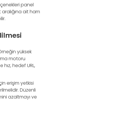
eçenekleri panel
t aralığına ait ham
ir.
ilmesi
 Örneğin yüksek
rama motoru
 hız, hedef URL,
in erişim yetkisi
ilmelidir. Düzenli
imini azaltmayı ve