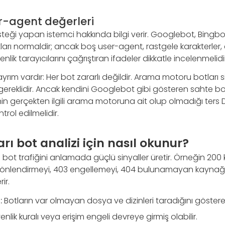
er-agent değerleri
steği yapan istemci hakkında bilgi verir. Googlebot, Bingbot
ı normaldir; ancak boş user-agent, rastgele karakterler, e
lik tarayıcılarını çağrıştıran ifadeler dikkatle incelenmelidir
yrım vardır: Her bot zararlı değildir. Arama motoru botları s
gereklidir. Ancak kendini Googlebot gibi gösteren sahte botl
nin gerçekten ilgili arama motoruna ait olup olmadığı ters 
rol edilmelidir.
ı bot analizi için nasıl okunur?
bot trafiğini anlamada güçlü sinyaller üretir. Örneğin 200 
2 yönlendirmeyi, 403 engellemeyi, 404 bulunamayan kaynağı
ir.
:
Botların var olmayan dosya ve dizinleri taradığını gösterebi
nlik kuralı veya erişim engeli devreye girmiş olabilir.