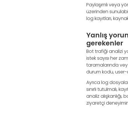
Paylaşımlı veya yö
üzerinden sunulabil
log kayıtları, kayna
Yanlış yoru
gerekenler
Bot trafiği analizi
istek sayısı her 
taramalarında veya
durum kodu, user-a
Ayrıca log dosyaları
sınırlı tutulmalı, k
analiz alışkanlığı, 
ziyaretçi deneyimin