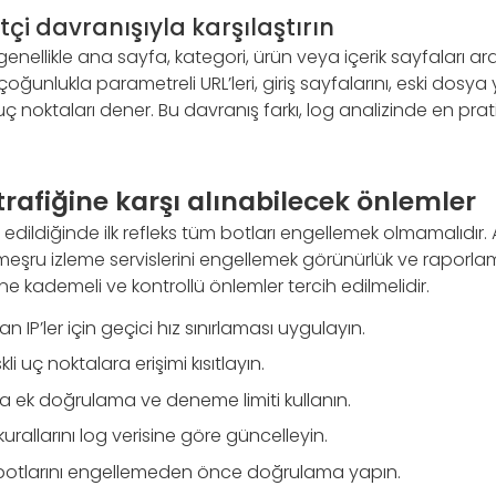
çi davranışıyla karşılaştırın
genellikle ana sayfa, kategori, ürün veya içerik sayfaları ar
e çoğunlukla parametreli URL’leri, giriş sayfalarını, eski dosya 
 noktaları dener. Bu davranış farkı, log analizinde en prat
trafiğine karşı alınabilecek önlemler
it edildiğinde ilk refleks tüm botları engellemek olmamalıdı
 meşru izleme servislerini engellemek görünürlük ve raporla
ine kademeli ve kontrollü önlemler tercih edilmelidir.
 IP’ler için geçici hız sınırlaması uygulayın.
li uç noktalara erişimi kısıtlayın.
da ek doğrulama ve deneme limiti kullanın.
urallarını log verisine göre güncelleyin.
otlarını engellemeden önce doğrulama yapın.