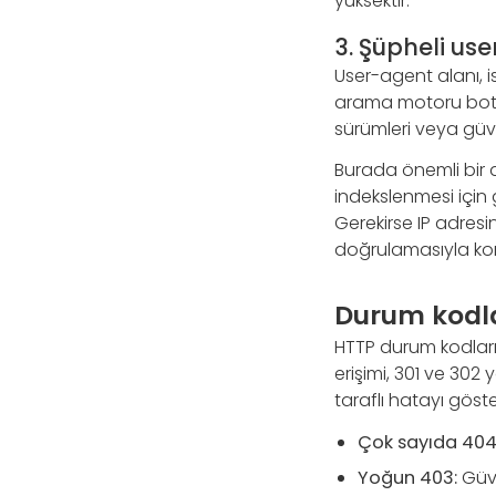
yüksektir.
3. Şüpheli us
User-agent alanı, i
arama motoru botlar
sürümleri veya güven
Burada önemli bir a
indekslenmesi için 
Gerekirse IP adresi
doğrulamasıyla kont
Durum kodlar
HTTP durum kodları 
erişimi, 301 ve 30
taraflı hatayı göster
Çok sayıda 404
Yoğun 403:
Güve