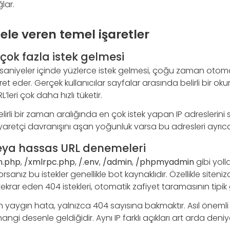
lar.
 ele veren temel işaretler
 çok fazla istek gelmesi
 saniyeler içinde yüzlerce istek gelmesi, çoğu zaman oto
şaret eder. Gerçek kullanıcılar sayfalar arasında belirli bir ok
’leri çok daha hızlı tüketir.
elirli bir zaman aralığında en çok istek yapan IP adreslerini sı
yaretçi davranışını aşan yoğunluk varsa bu adresleri ayrıca
veya hassas URL denemeleri
n.php
,
/xmlrpc.php
,
/.env
,
/admin
,
/phpmyadmin
gibi yoll
sanız bu istekler genellikle bot kaynaklıdır. Özellikle site
ekrar eden 404 istekleri, otomatik zafiyet taramasının tipik 
yaygın hata, yalnızca 404 sayısına bakmaktır. Asıl önemli 
angi desenle geldiğidir. Aynı IP farklı açıkları art arda deni