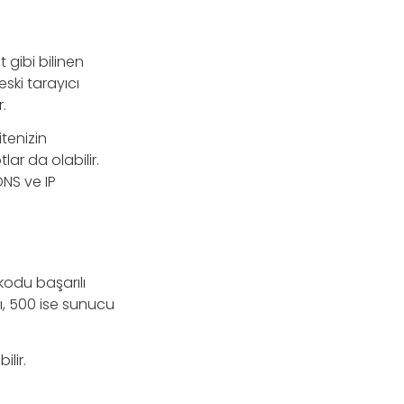
 gibi bilinen
ski tarayıcı
.
itenizin
ar da olabilir.
DNS ve IP
kodu başarılı
, 500 ise sunucu
lir.