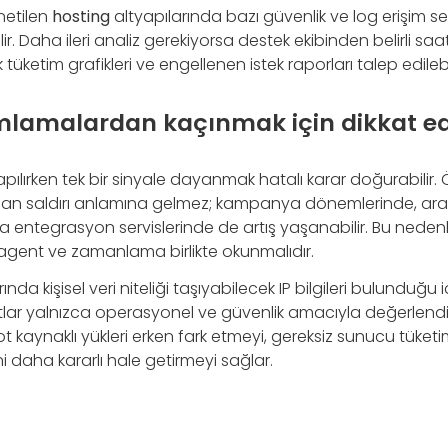
netilen
hosting
altyapılarında bazı güvenlik ve log erişim s
ir. Daha ileri analiz gerekiyorsa destek ekibinden belirli saa
k tüketim grafikleri ve engellenen istek raporları talep edilebil
mlamalardan kaçınmak için dikkat ed
 yapılırken tek bir sinyale dayanmak hatalı karar doğurabilir.
zaman saldırı anlamına gelmez; kampanya dönemlerinde, a
 entegrasyon servislerinde de artış yaşanabilir. Bu nedenle
gent ve zamanlama birlikte okunmalıdır.
nda kişisel veri niteliği taşıyabilecek IP bilgileri bulunduğu iç
ayıtlar yalnızca operasyonel ve güvenlik amacıyla değerlendir
bot kaynaklı yükleri erken fark etmeyi, gereksiz sunucu tüket
i daha kararlı hale getirmeyi sağlar.