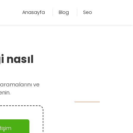
Anasayfa
Blog
Seo
i nasıl
4 taramalarını ve
enin.
işim