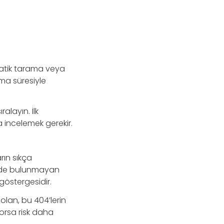
matik tarama veya
uma süresiyle
ralayın. İlk
 incelemek gerekir.
arın sıkça
nizde bulunmayan
göstergesidir.
olan, bu 404’lerin
yorsa risk daha