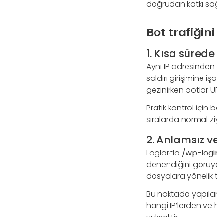
doğrudan katkı sağ
Bot trafiğini
1. Kısa sürede
Aynı IP adresinden
saldırı girişimine i
gezinirken botlar URL
Pratik kontrol için b
sıralarda normal zi
2. Anlamsız 
Loglarda
/wp-logi
denendiğini görüyor
dosyalara yönelik t
Bu noktada yapılan 
hangi IP’lerden ve h