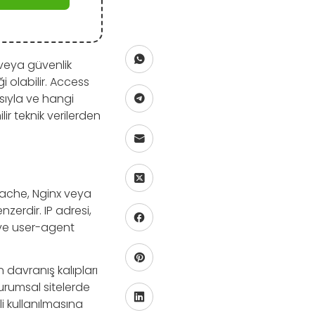
veya güvenlik
i olabilir. Access
ısıyla ve hangi
r teknik verilerden
pache, Nginx veya
zerdir. IP adresi,
 ve user-agent
 davranış kalıpları
kurumsal sitelerde
i kullanılmasına