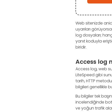
Web sitenizde anid
uyarıları görüyorsa
log dosyaları; hang
yanıt koduyla erişt
biridir.
Access log n
Access log, web su
LiteSpeed gibi sunu
tarih, HTTP metodu,
bilgileri genellikle b
Bu bilgiler tek baş
incelendiğinde botla
ve yoğun trafik ala