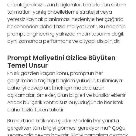
ancak gereksiz uzun bağlamlar, tekrarlanan sistem
talimatları, yanlış önbellekleme stratejisi veya
yetersiz kaynak planlaması nedeniyle her çağrıda
beklenenden daha fazla maliyet üretir. Bu nedenle
prompt engineering yalnızca metin tasarımı değil,
aynı zamanda performans ve altyapı disiplinidir.
Prompt Maliyetini Gizlice Büyüten
Temel Unsur
En sık gözden kaçan konu, promptun her
çalıştırmada taşıdığı bağlam yüküdür. Kullanıcıya
daha iyi cevap üretmek için modele uzun
açıklamalar, örnekler, ürün bilgileri ve kurallar eklenir.
Ancak bu içerik kontrolsüz büyüdüğünde her istek
daha fazla token tüketir.
Bu noktada kritik soru şudur: Modelin her yanıtta
gerçekten tüm bilgiyi görmesi gerekiyor mu? Çoğu
senaryoda cevap hayırdır. Bilgiyi parçalara ayırmak,