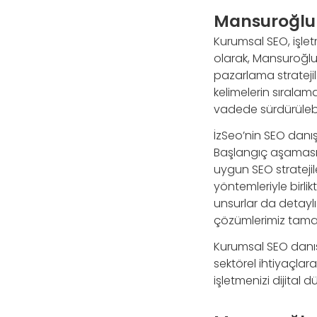
Mansuroğlu 
Kurumsal SEO, işlet
olarak, Mansuroğlu
pazarlama stratejil
kelimelerin sıralam
vadede sürdürülebili
İzSeo’nin SEO danı
Başlangıç aşamasında
uygun SEO stratejiler
yöntemleriyle birlik
unsurlar da detaylı b
çözümlerimiz tamam
Kurumsal SEO danışman
sektörel ihtiyaçlara
işletmenizi dijital