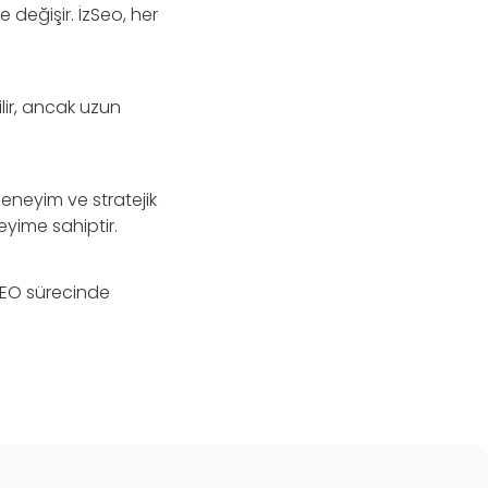
 değişir. İzSeo, her
lir, ancak uzun
deneyim ve stratejik
eyime sahiptir.
 SEO sürecinde