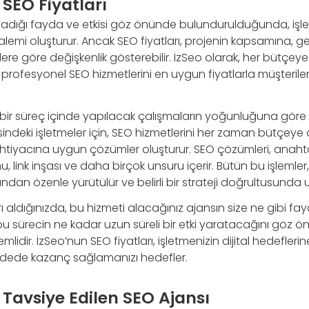
SEO Fiyatları
ğladığı fayda ve etkisi göz önünde bulundurulduğunda, işle
 kalemi oluşturur. Ancak SEO fiyatları, projenin kapsamına, g
jilere göre değişkenlik gösterebilir. İzSeo olarak, her bütçe
 profesyonel SEO hizmetlerini en uygun fiyatlarla müşteril
rli bir süreç içinde yapılacak çalışmaların yoğunluğuna göre d
ndeki işletmeler için, SEO hizmetlerini her zaman bütçeye 
 ihtiyacına uygun çözümler oluşturur. SEO çözümleri, anahta
u, link inşası ve daha birçok unsuru içerir. Bütün bu işlemle
ndan özenle yürütülür ve belirli bir strateji doğrultusunda 
 aldığınızda, bu hizmeti alacağınız ajansın size ne gibi fa
u sürecin ne kadar uzun süreli bir etki yaratacağını göz 
idir. İzSeo’nun SEO fiyatları, işletmenizin dijital hedefleri
adede kazanç sağlamanızı hedefler.
Tavsiye Edilen SEO Ajansı