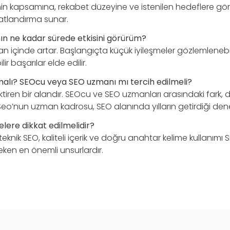
enin kapsamına, rekabet düzeyine ve istenilen hedeflere göre
atlandırma sunar.
nın ne kadar sürede etkisini görürüm?
n içinde artar. Başlangıçta küçük iyileşmeler gözlemlenebi
r başarılar elde edilir.
alı? SEOcu veya SEO uzmanı mı tercih edilmeli?
tiren bir alandır. SEOcu ve SEO uzmanları arasındaki fark, 
İzSeo’nun uzman kadrosu, SEO alanında yılların getirdiği den
elere dikkat edilmelidir?
 teknik SEO, kaliteli içerik ve doğru anahtar kelime kullanımı
eken en önemli unsurlardır.