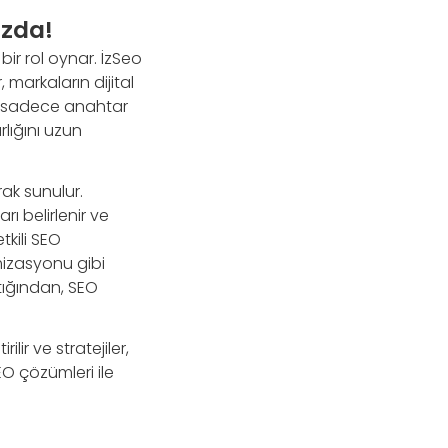
zda!
bir rol oynar. İzSeo
markaların dijital
O, sadece anahtar
rlığını uzun
ak sunulur.
rı belirlenir ve
tkili SEO
imizasyonu gibi
ıktığından, SEO
lir ve stratejiler,
SEO çözümleri ile