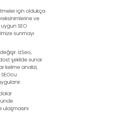
tmeler için oldukça
ereksinimlerine ve
ye uygun SEO
erimize sunmayı
eğişir. İzSeo,
dost şekilde sunar
r kelime analizi,
r, SEOcu
uygulanır.
ydalar
önünde
ne ulaşmasını