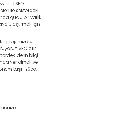
esyonel SEO
leri ile sektördeki
nda güçlü bir varlık
ıya ulaştırmak için
Her projemizde,
uyoruz. SEO ofisi
tördeki derin bilgi
rında yer almak ve
önem taşır. İzSeo,
rmanızı sağlar.