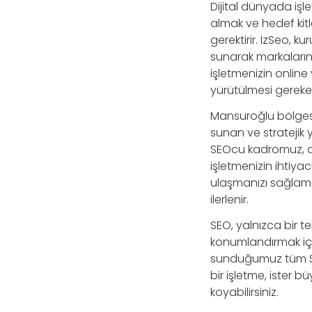
Dijital dünyada iş
almak ve hedef kitle
gerektirir. İzSeo, 
sunarak markaların 
işletmenizin online 
yürütülmesi gereken
Mansuroğlu bölgesi
sunan ve stratejik 
SEOcu kadromuz, anah
işletmenizin ihtiyacı
ulaşmanızı sağlamak
ilerlenir.
SEO, yalnızca bir t
konumlandırmak için 
sunduğumuz tüm SEO 
bir işletme, ister b
koyabilirsiniz.