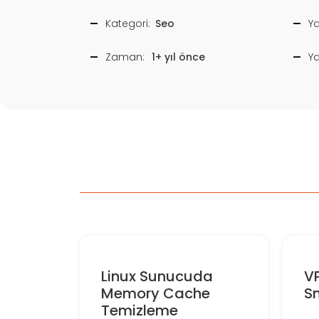
Kategori:
Seo
Ya
Zaman:
1+ yıl önce
Y
Linux Sunucuda
V
Memory Cache
S
Temizleme