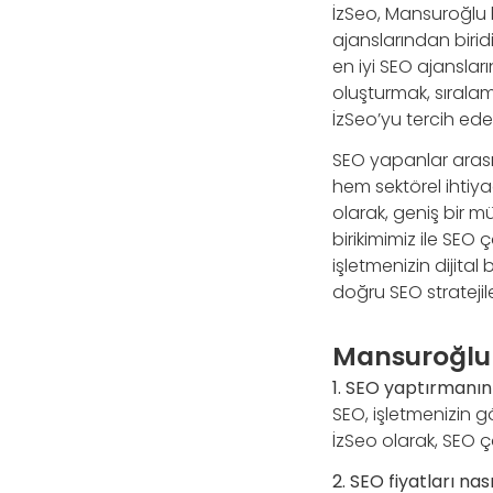
İzSeo, Mansuroğlu 
ajanslarından biridi
en iyi SEO ajanslar
oluşturmak, sıralam
İzSeo’yu tercih edebi
SEO yapanlar arasın
hem sektörel ihtiy
olarak, geniş bir m
birikimimiz ile SEO
işletmenizin dijital
doğru SEO stratejile
Mansuroğlu 
1. SEO yaptırmanın
SEO, işletmenizin gö
İzSeo olarak, SEO çöz
2. SEO fiyatları nası