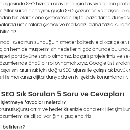
bölgesinde SEO hizmeti arayanlar için tavsiye edilen prof
r. Yıllar süren deneyimi, güçlü SEO çözümleri ve başarılı proje
ından biri olarak öne çıkmaktadır. Dijital pazarlama dünyası
alarda üst sıralara çıkmak ve markanızı daha fazla kullanıc
lirsiniz.
da, İzSeo’nun sunduğu hizmetler kalitesiyle dikkat çeker. 
açları hem de müşterimizin hedeflerini göz önünde bulundur
üşteri portföyüne sahip olmamız, başarılı projelerimiz ve sek
 çözümlerinde öncü bir rol oynamaktayız. Google üst sırala
 başarısını artırmak için doğru SEO ajansı ile çalışmak büyük 
ri ile markanızı dijital dünyada en iyi şekilde konumlandırır.
SEO Sık Sorulan 5 Soru ve Cevapları
 işletmeye faydaları nelerdir?
rünürlüğünü artırır ve hedef kitlenizle daha etkili iletişim ku
ümlerimizle dijital varlığınızı güçlendiririz.
l belirlenir?