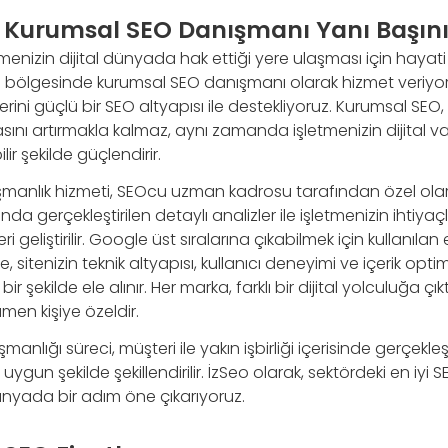
Kurumsal SEO Danışmanı Yanı Başını
menizin dijital dünyada hak ettiği yere ulaşması için hayati 
 bölgesinde kurumsal SEO danışmanı olarak hizmet veriyor, 
erini güçlü bir SEO altyapısı ile destekliyoruz. Kurumsal SE
asını artırmakla kalmaz, aynı zamanda işletmenizin dijital va
r şekilde güçlendirir.
şmanlık hizmeti, SEOcu uzman kadrosu tarafından özel olar
 gerçekleştirilen detaylı analizler ile işletmenizin ihtiyaçla
i geliştirilir. Google üst sıralarına çıkabilmek için kullanılan e
te, sitenizin teknik altyapısı, kullanıcı deneyimi ve içerik opt
ir şekilde ele alınır. Her marka, farklı bir dijital yolculuğa ç
en kişiye özeldir.
lığı süreci, müşteri ile yakın işbirliği içerisinde gerçekleştiri
 uygun şekilde şekillendirilir. İzSeo olarak, sektördeki en iyi 
 dünyada bir adım öne çıkarıyoruz.