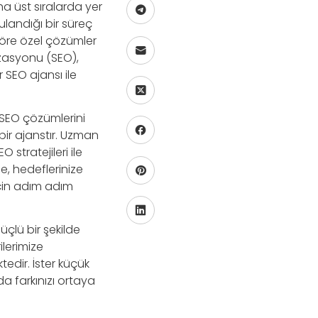
a üst sıralarda yer
ulandığı bir süreç
töre özel çözümler
izasyonu (SEO),
r SEO ajansı ile
 SEO çözümlerini
bir ajanstır. Uzman
 stratejileri ile
oje, hedeflerinize
için adım adım
çlü bir şekilde
ilerimize
edir. İster küçük
da farkınızı ortaya