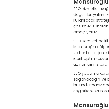
Mansuroğlu 
SEO hizmetleri, sa
değerli bir yatırım
kullanılacak strate
çözümleri sunarak,
amaçlıyoruz.
SEO ücretleri, beli
Mansuroğlu bölgesi
ve her bir projenin
içerik optimizasyon
uzmanlarımız tarafı
SEO yaptırma kararı
sağlayacağını ve b
bulundurmanız öneml
sağlarken, uzun v
Mansuroğlu 