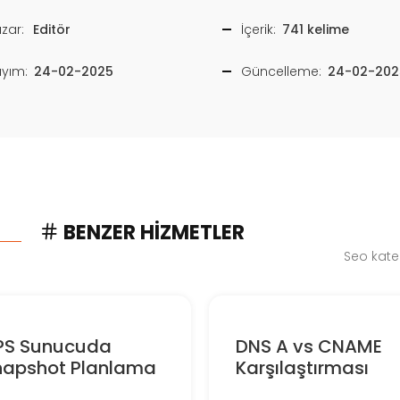
zar:
Editör
İçerik:
741 kelime
ayım:
24-02-2025
Güncelleme:
24-02-202
BENZER HIZMETLER
Seo kate
PS Sunucuda
DNS A vs CNAME
napshot Planlama
Karşılaştırması