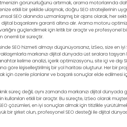
letmenizin görünürlüğünü artırmak, arama motorlarında dah
nize etkili bir şekilde ulaşmak, doğru SEO stratejilerinin uyg
kurumsal SEO alanında uzmanlaşmış bir ajans olarak, her sek
dijital başarılarını garanti altına alır. Arama motoru optim
varlığını güçlendirmek için kritik bir araçtır ve profesyonel bi
 önemli bir süreçtir.
nde SEO hizmeti almayı düşünüyorsanız, İzSeo, size en iyi
yaklaşımlarla markanızı dijital dünyada üst sıralara taşıyan 
tar kelime analizi, içerik optimizasyonu, site içi ve dışı SEO
na göre kişiselleştirilmiş bir yol haritası oluşturur. Her bir pr
 için özenle planlanır ve başarılı sonuçlar elde edilmesi 
eknik süreç değil, aynı zamanda markanızı dijital dünyada gü
kullanılan etkili bir araçtır. Bu süreçte, İzSeo olarak müşter
çözümleri, en iyi sonuçları almak için titizlikle yürütülmekt
üyük bir şirket olun, profesyonel SEO desteği ile dijital dünya