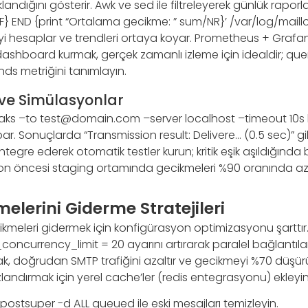
dığını gösterir. Awk ve sed ile filtreleyerek günlük raporl
 END {print “Ortalama gecikme: ” sum/NR}’ /var/log/maillog
 hesaplar ve trendleri ortaya koyar. Prometheus + Grafa
shboard kurmak, gerçek zamanlı izleme için idealdir; quer
s metriğini tanımlayın.
 ve Simülasyonlar
waks –to
test@domain.com
–server localhost –timeout 10s 
ar. Sonuçlarda “Transmission result: Delivere… (0.5 sec)” gibi ç
ntegre ederek otomatik testler kurun; kritik eşik aşıldığında bi
on öncesi staging ortamında gecikmeleri %90 oranında aza
lerini Giderme Stratejileri
ikmeleri gidermek için konfigürasyon optimizasyonu şarttır. 
ncurrency_limit = 20 ayarını artırarak paralel bağlantılar
k, doğrudan SMTP trafiğini azaltır ve gecikmeyi %70 düşürü
landırmak için yerel cache’ler (redis entegrasyonu) ekleyin
ostsuper -d ALL queued ile eski mesajları temizleyin.