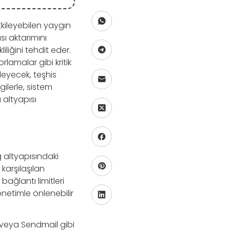
tkileyebilen yaygın
sı aktarımını
liğini tehdit eder.
rlamalar gibi kritik
leyecek, teşhis
ilerle, sistem
 altyapısı
ğ altyapısındaki
 karşılaşılan
ağlantı limitleri
önetimle önlenebilir
x veya Sendmail gibi