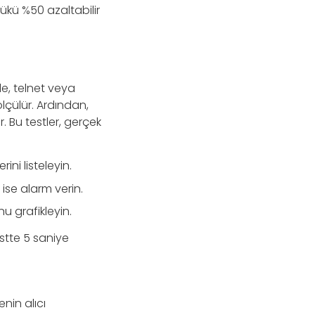
ükü %50 azaltabilir
le, telnet veya
lçülür. Ardından,
. Bu testler, gerçek
ini listeleyin.
ise alarm verin.
u grafikleyin.
stte 5 saniye
enin alıcı