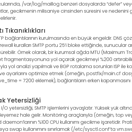
larında, /var/log/maillog benzeri dosyalarda “defer” veya 
ıtlar, gecikmenin milisaniye cinsinden süresini ve nedenini 
lirlenir.
 Tıkanıklıkları
TP bağlantılarının kurulmasında en büyük engeldir. DNS çö
ewall kuralları SMTP portu 25’i bloke ettiğinde, sunucular
sürebilir. Örnek olarak, bir kurumsal ağda MTU (Maximum Tr
 fragmentasyonuna yol açarak gecikmeyi %200 artırabilir
a yol analizi yapılmalı ve BGP rotalama sorunları ISP ile ko
ive ayarlarını optimize etmek (örneğin, postfix/main.cf do
_time = 7200 eklemek), bağlantıların erken kapanmasını 
 Yetersizliği
I/O yetersizliği, SMTP işlemlerini yavaşlatır. Yüksek yük altı
leyemez hale gelir. Monitöring araçlarıyla (örneğin, top ve
 daemon’larının %100 CPU kullanımı gecikme işaretidir. Pra
 veya swap kullanımını sınırlamak (/etc/sysctl.conf’ta vm.