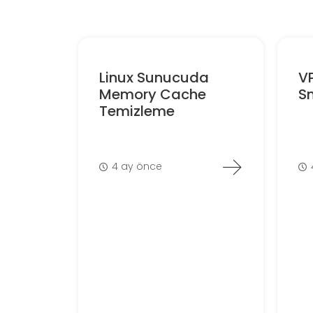
Linux Sunucuda
V
Memory Cache
S
Temizleme
4 ay önce