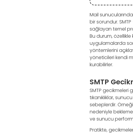
Mail sunucularında 
bir sorundur. SMTP 
sağlayan temel prot
Bu durum, özellikle 
uygulamalarda soru
yöntemlerini açıkla
yöneticileri kendi 
kurabilirler.
SMTP Gecikm
SMTP gecikmeleri ge
tıkanıklıklar, sunuc
sebeplerdir. Örneği
nedeniyle bekleme s
ve sunucu performa
Pratikte, gecikmele