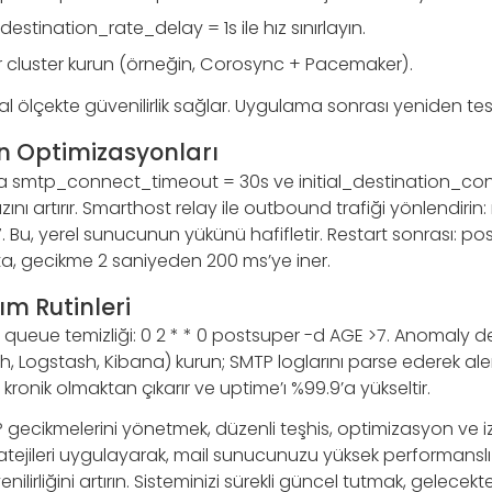
estination_rate_delay = 1s ile hız sınırlayın.
ver cluster kurun (örneğin, Corosync + Pacemaker).
l ölçekte güvenilirlik sağlar. Uygulama sonrası yeniden tes
n Optimizasyonları
a smtp_connect_timeout = 30s ve initial_destination_co
ızını artırır. Smarthost relay ile outbound trafiği yönlendirin
 Bu, yerel sunucunun yükünü hafifletir. Restart sonrası: post
çta, gecikme 2 saniyeden 200 ms’ye iner.
ım Rutinleri
le queue temizliği: 0 2 * * 0 postsuper -d AGE >7. Anomaly de
h, Logstash, Kibana) kurun; SMTP loglarını parse ederek aler
i kronik olmaktan çıkarır ve uptime’ı %99.9’a yükseltir.
 gecikmelerini yönetmek, düzenli teşhis, optimizasyon ve iz
tejileri uygulayarak, mail sunucunuzu yüksek performanslı 
ilirliğini artırın. Sisteminizi sürekli güncel tutmak, gelecekte