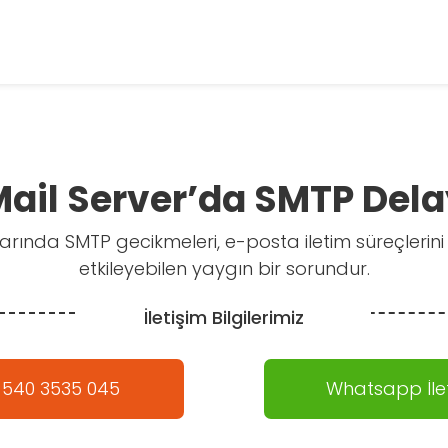
ail Server’da SMTP Del
arında SMTP gecikmeleri, e-posta iletim süreçlerini 
etkileyebilen yaygın bir sorundur.
İletişim Bilgilerimiz
 540 3535 045
Whatsapp İlet