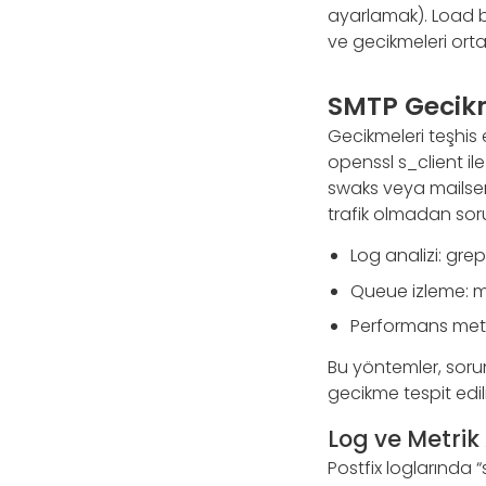
ayarlamak). Load b
ve gecikmeleri ortad
SMTP Gecikm
Gecikmeleri teşhis e
openssl s_client il
swaks veya mailsend
trafik olmadan soru
Log analizi: grep
Queue izleme: ma
Performans metri
Bu yöntemler, sorun
gecikme tespit edil
Log ve Metrik 
Postfix loglarında “