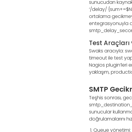
sunucudan kaynaklan
‘/delay/ {sum+=$NF}
ortalama gecikmeyi
entegrasyonuyla da
smtp_delay_second
Test Araçları
Swaks aracıyla: s
timeout ile test yap
Nagios plugin’leri e
yaklaşım, producti
SMTP Gecikme
Teşhis sonrası, gec
smtp_destination_co
sunucular kullanma
doğrulamalarını hız
Queue yönetimi: p