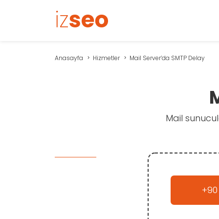
Anasayfa
Hizmetler
Mail Server’da SMTP Delay
M
Mail sunucul
+90