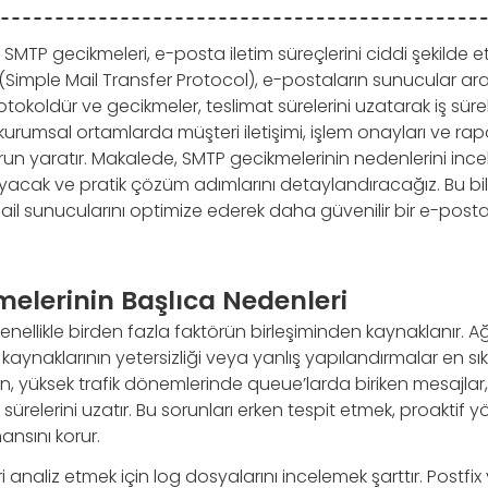
SMTP gecikmeleri, e-posta iletim süreçlerini ciddi şekilde e
(Simple Mail Transfer Protocol), e-postaların sunucular ara
okoldür ve gecikmeler, teslimat sürelerini uzatarak iş sürekli
kurumsal ortamlarda müşteri iletişimi, işlem onayları ve rapo
n yaratır. Makalede, SMTP gecikmelerinin nedenlerini ince
yacak ve pratik çözüm adımlarını detaylandıracağız. Bu bilg
mail sunucularını optimize ederek daha güvenilir bir e-posta
elerinin Başlıca Nedenleri
nellikle birden fazla faktörün birleşiminden kaynaklanır. A
u kaynaklarının yetersizliği veya yanlış yapılandırmalar en sık
n, yüksek trafik dönemlerinde queue’larda biriken mesajlar, b
ürelerini uzatır. Bu sorunları erken tespit etmek, proaktif y
nsını korur.
ri analiz etmek için log dosyalarını incelemek şarttır. Postfi