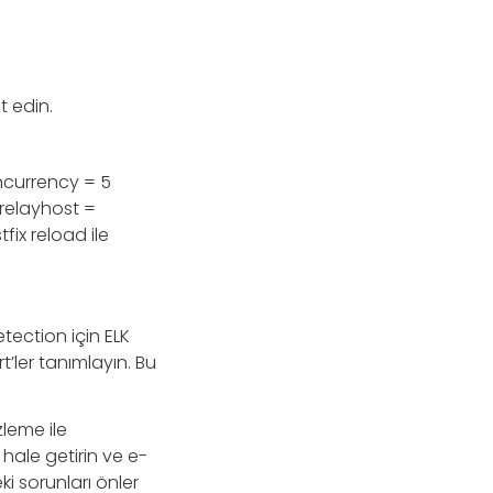
t edin.
ncurrency = 5
: relayhost =
fix reload ile
tection için ELK
t’ler tanımlayın. Bu
leme ile
hale getirin ve e-
ki sorunları önler