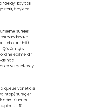
“delay” kayıtları
gösterir, böylece
zümleme süreleri
 arası handshake
ansmission Unit)
. Çözüm için,
ordine edilmelidir.
syasında
önler ve gecikmeyi
nda queue yöneticisi
ya htop) süreçleri
tik adım: Sunucu
swappiness=10