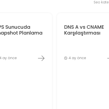
Seo kate
PS Sunucuda
DNS A vs CNAME
napshot Planlama
Karşılaştırması
4 ay önce
4 ay önce