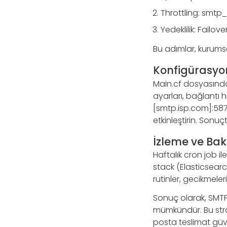
Throttling: smtp_d
Yedeklilik: Failo
Bu adımlar, kurumsa
Konfigürasyo
Main.cf dosyasınd
ayarları, bağlantı h
[smtp.isp.com]:587.
etkinleştirin. Sonu
İzleme ve Bak
Haftalık cron job i
stack (Elasticsearc
rutinler, gecikmeler
Sonuç olarak, SMTP
mümkündür. Bu stra
posta teslimat güven