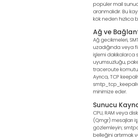
popüler mail sunucu
aranmalıdır. Bu kay
kök neden hızlıca be
Ağ ve Bağlantı
Ağ gecikmeleri, SM
uzadığında veya fir
işlemi dakikalarca 
uyumsuzluğu, paket
traceroute komutuyl
Ayrıca, TCP keepal
smtp_tcp_keepalive
minimize eder.
Sunucu Kaynak
CPU, RAM veya disk 
(Qmgr) mesajları iş
gözlemleyin; smtpd
belleğini artırmak