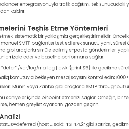
alancer entegrasyonuyla trafik dağıtımı, tek sunucudaki y
an kaldırır.
elerini Teşhis Etme Yöntemleri
tmek, sistematik bir yaklaşımla gerçekleştirilmelidir. Öncelik
e manuel SMTP bağlantısı test edilerek sunucu yanıt süresi ö
 gibi araçlarla simüle edilmiş e-posta gönderimleri yapılır
nları izole eder ve baseline performans sağlar.
 “defer” /var/log/maillog | awk ‘{print $5}’ ile gecikme süreler
ilq komutuyla bekleyen mesaj sayısını kontrol edin; 1000+ 
kleri: Munin veya Zabbix gibi araçlarla SMTP throughput’un
u saniyeler içinde pinpoint etmenizi sağlar. Örneğin, bir te
irse, hemen greylist ayarlarını gözden geçirin.
Analizi
status=deferred (host … said: 451 4.4.2” gibi satırlar, gecikm