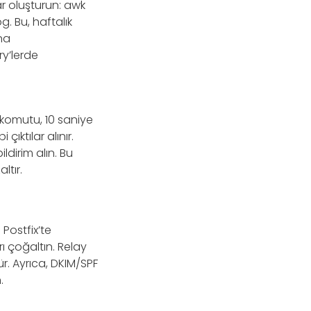
ar oluşturun: awk
. Bu, haftalık
na
y’lerde
komutu, 10 saniye
ıktılar alınır.
ldirim alın. Bu
ltır.
Postfix’te
ı çoğaltın. Relay
r. Ayrıca, DKIM/SPF
.