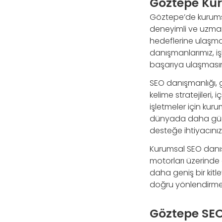
Göztepe Kur
Göztepe’de kurumsa
deneyimli ve uzman
hedeflerine ulaşmas
danışmanlarımız, iş
başarıya ulaşmasın
SEO danışmanlığı, 
kelime stratejileri, 
işletmeler için kuru
dünyada daha güçl
desteğe ihtiyacınız
Kurumsal SEO danışm
motorları üzerinde
daha geniş bir kitl
doğru yönlendirmeler
Göztepe SEO