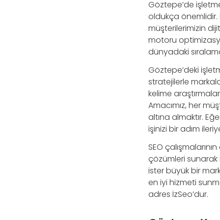
Göztepe’de işletmeni
oldukça önemlidir.
müşterilerimizin di
motoru optimizasyon
dünyadaki sıralamalar
Göztepe’deki işletm
stratejilerle markal
kelime araştırmaları
Amacımız, her müşte
altına almaktır. Eğ
işinizi bir adım ileriy
SEO çalışmalarının 
çözümleri sunarak iş
ister büyük bir ma
en iyi hizmeti sun
adres İzSeo’dur.