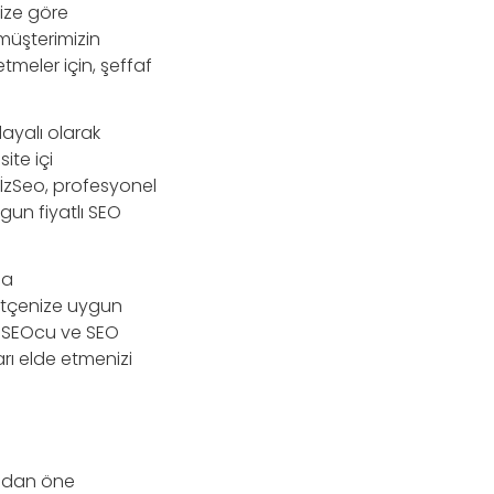
nize göre
 müşterimizin
etmeler için, şeffaf
dayalı olarak
ite içi
r. İzSeo, profesyonel
gun fiyatlı SEO
ma
bütçenize uygun
r. SEOcu ve SEO
rı elde etmenizi
sından öne