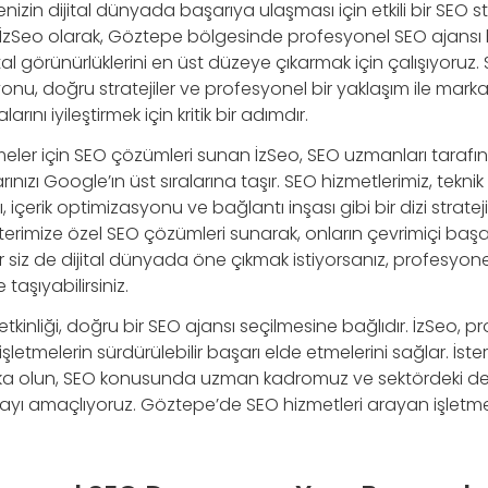
zin dijital dünyada başarıya ulaşması için etkili bir SEO str
 İzSeo olarak, Göztepe bölgesinde profesyonel SEO ajansı 
jital görünürlüklerini en üst düzeye çıkarmak için çalışıyoruz
u, doğru stratejiler ve profesyonel bir yaklaşım ile markal
ını iyileştirmek için kritik bir adımdır.
eler için SEO çözümleri sunan İzSeo, SEO uzmanları tarafınd
arınızı Google’ın üst sıralarına taşır. SEO hizmetlerimiz, tekni
, içerik optimizasyonu ve bağlantı inşası gibi bir dizi strate
rimize özel SEO çözümleri sunarak, onların çevrimiçi başarı
er siz de dijital dünyada öne çıkmak istiyorsanız, profesyone
e taşıyabilirsiniz.
etkinliği, doğru bir SEO ajansı seçilmesine bağlıdır. İzSeo, 
letmelerin sürdürülebilir başarı elde etmelerini sağlar. İster
rka olun, SEO konusunda uzman kadromuz ve sektördeki de
mayı amaçlıyoruz. Göztepe’de SEO hizmetleri arayan işletme