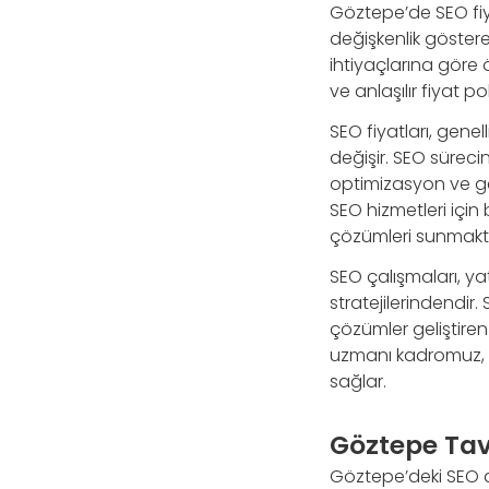
Göztepe’de SEO fiya
değişkenlik göstere
ihtiyaçlarına göre ö
ve anlaşılır fiyat p
SEO fiyatları, genel
değişir. SEO sürecini
optimizasyon ve geri
SEO hizmetleri içi
çözümleri sunmakt
SEO çalışmaları, ya
stratejilerindendir
çözümler geliştiren
uzmanı kadromuz, se
sağlar.
Göztepe Tav
Göztepe’deki SEO aj