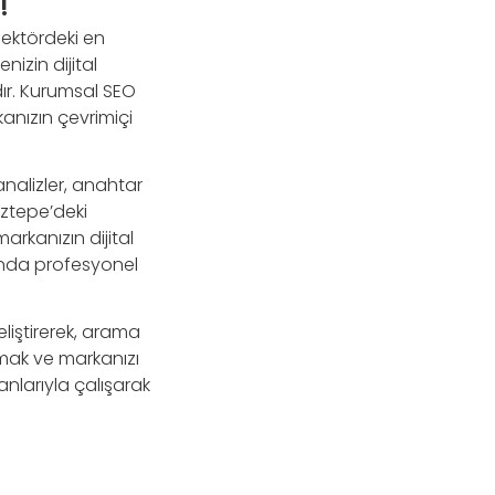
!
sektördeki en
izin dijital
dır. Kurumsal SEO
kanızın çevrimiçi
nalizler, anahtar
Göztepe’deki
arkanızın dijital
unda profesyonel
eliştirerek, arama
lmak ve markanızı
anlarıyla çalışarak