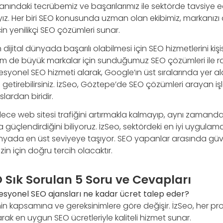
anındaki tecrübemiz ve başarılarımız ile sektörde tavsiye ed
ız. Her biri SEO konusunda uzman olan ekibimiz, markanızı 
çin yenilikçi SEO çözümleri sunar.
 dijital dünyada başarılı olabilmesi için SEO hizmetlerini kişis
em de büyük markalar için sunduğumuz SEO çözümleri ile rak
ofesyonel SEO hizmeti alarak, Google’ın üst sıralarında yer ala
etirebilirsiniz. İzSeo, Göztepe’de SEO çözümleri arayan işl
lardan biridir.
e web sitesi trafiğini artırmakla kalmayıp, aynı zamand
da güçlendirdiğini biliyoruz. İzSeo, sektördeki en iyi uygulam
ünyada en üst seviyeye taşıyor. SEO yapanlar arasında güven
izin için doğru tercih olacaktır.
 Sık Sorulan 5 Soru ve Cevapları
esyonel SEO ajansları ne kadar ücret talep eder?
enin kapsamına ve gereksinimlere göre değişir. İzSeo, her pr
ak en uygun SEO ücretleriyle kaliteli hizmet sunar.