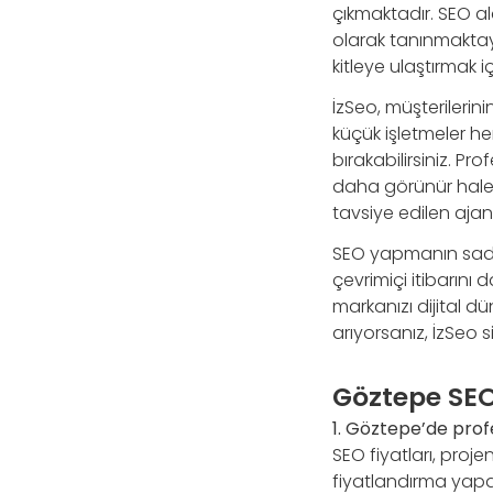
çıkmaktadır. SEO al
olarak tanınmaktay
kitleye ulaştırmak i
İzSeo, müşterilerinin
küçük işletmeler h
bırakabilirsiniz. Pr
daha görünür hale g
tavsiye edilen ajans
SEO yapmanın sadec
çevrimiçi itibarını 
markanızı dijital d
arıyorsanız, İzSeo s
Göztepe SEO
1. Göztepe’de prof
SEO fiyatları, proj
fiyatlandırma yapar