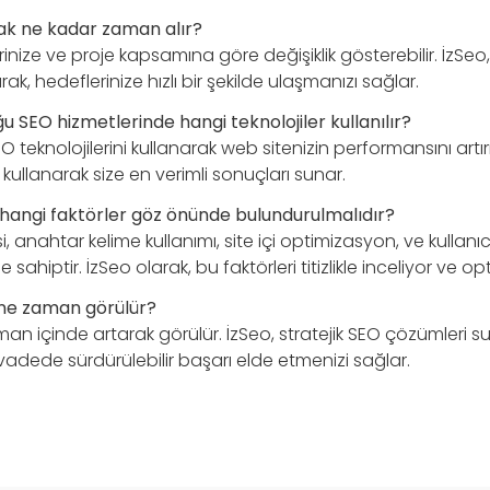
ak ne kadar zaman alır?
inize ve proje kapsamına göre değişiklik gösterebilir. İzSeo, 
rak, hedeflerinize hızlı bir şekilde ulaşmanızı sağlar.
u SEO hizmetlerinde hangi teknolojiler kullanılır?
 teknolojilerini kullanarak web sitenizin performansını artır
 kullanarak size en verimli sonuçları sunar.
 hangi faktörler göz önünde bulundurulmalıdır?
si, anahtar kelime kullanımı, site içi optimizasyon, ve kullanı
 sahiptir. İzSeo olarak, bu faktörleri titizlikle inceliyor ve o
i ne zaman görülür?
aman içinde artarak görülür. İzSeo, stratejik SEO çözümleri s
vadede sürdürülebilir başarı elde etmenizi sağlar.