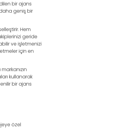
ilen bir ajans
daha geniş bir
elleştirir. Hem
iplerinizi geride
bilir ve işletmenizi
etmeler için en
a markanızın
aları kullanarak
ilir bir ajans
ojeye özel