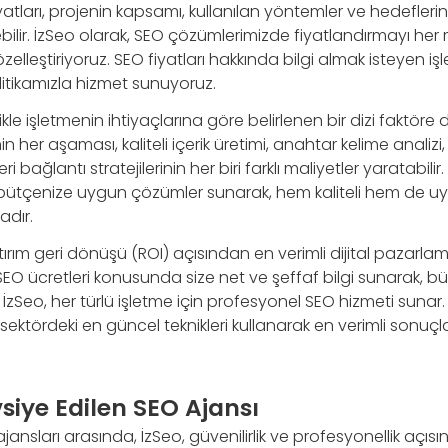
tları, projenin kapsamı, kullanılan yöntemler ve hedefleri
bilir. İzSeo olarak, SEO çözümlerimizde fiyatlandırmayı her
zelleştiriyoruz. SEO fiyatları hakkında bilgi almak isteyen işl
olitikamızla hizmet sunuyoruz.
likle işletmenin ihtiyaçlarına göre belirlenen bir dizi faktöre 
n her aşaması, kaliteli içerik üretimi, anahtar kelime analizi, s
 bağlantı stratejilerinin her biri farklı maliyetler yaratabili
n bütçenize uygun çözümler sunarak, hem kaliteli hem de uy
adır.
tırım geri dönüşü (ROI) açısından en verimli dijital pazarla
. SEO ücretleri konusunda size net ve şeffaf bilgi sunarak, 
 İzSeo, her türlü işletme için profesyonel SEO hizmeti suna
ktördeki en güncel teknikleri kullanarak en verimli sonuçla
siye Edilen SEO Ajansı
ansları arasında, İzSeo, güvenilirlik ve profesyonellik açı