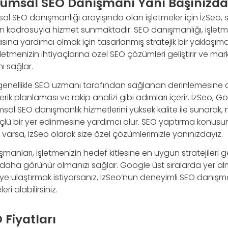
umsal SEO Danışmanı Yanı Başınızda
l SEO danışmanlığı arayışında olan işletmeler için İzSeo, 
 kadrosuyla hizmet sunmaktadır. SEO danışmanlığı, işletmen
ına yardımcı olmak için tasarlanmış stratejik bir yaklaşım
letmenizin ihtiyaçlarına özel SEO çözümleri geliştirir ve mar
ı sağlar.
genellikle SEO uzmanı tarafından sağlanan derinlemesine a
içerik planlaması ve rakip analizi gibi adımları içerir. İzSeo, 
msal SEO danışmanlık hizmetlerini yüksek kalite ile sunarak, m
ü bir yer edinmesine yardımcı olur. SEO yaptırma konus
 varsa, İzSeo olarak size özel çözümlerimizle yanınızdayız.
anları, işletmenizin hedef kitlesine en uygun stratejileri g
 daha görünür olmanızı sağlar. Google üst sıralarda yer a
eye ulaştırmak istiyorsanız, İzSeo’nun deneyimli SEO danışm
i alabilirsiniz.
 Fiyatları