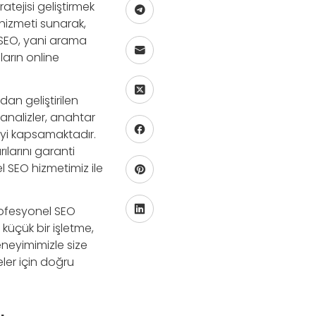
atejisi geliştirmek
hizmeti sunarak,
. SEO, yani arama
arın online
an geliştirilen
k analizler, anahtar
jiyi kapsamaktadır.
larını garanti
l SEO hizmetimiz ile
profesyonel SEO
 küçük bir işletme,
neyimimizle size
ler için doğru