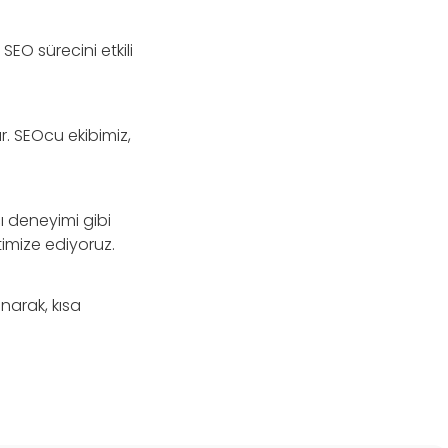
SEO sürecini etkili
ır. SEOcu ekibimiz,
cı deneyimi gibi
ptimize ediyoruz.
unarak, kısa