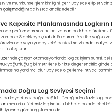
sını ve mümkünse işlem kimliğini içerir. Böylece ekipler yaln
 çalışmadığını
da hızlıca analiz edebilir.
ve Kapasite Planlamasında Logların 
rinde performans sorunu her zaman anlık hata üretmez. B
 zamanla 8 dakikaya çıkabilir. Bu durum özellikle yoğun veri
örevlerinde veya yapay zekâ destekli servislerde maliyet ve
risk oluşturur.
 üzerinde çalışan otomasyonlarda loglar, işlem süresi, bellek
uyruk yoğunluğu gibi metriklerle birlikte değerlendirildiğind
alınmasına yardımcı olur. Böylece ölçekleme ihtiyacı tahmine 
mada Doğru Log Seviyesi Seçimi
rıntıda kaydetmek doğru değildir. Gereğinden fazla log, anal
ullanımını artırır. Yetersiz log ise kritik bir hata anında ekibi k
e ihtiyacına göre kurgulanmalıdır.