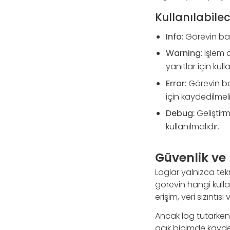
Kullanılabile
Info:
Görevin baş
Warning:
İşlem 
yanıtlar için kullan
Error:
Görevin ba
için kaydedilmeli
Debug:
Geliştirm
kullanılmalıdır.
Güvenlik ve 
Loglar yalnızca tekn
görevin hangi kullan
erişim, veri sızıntı
Ancak log tutarken k
açık biçimde kayde