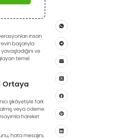
operasyonları insan
revin başarıyla
de yavaşladığını ve
ğlayan temel
 Ortaya
cı şikâyetiyle fark
m kalmış veya ödeme
varsayımla hareket
cunu, hata mesajını,