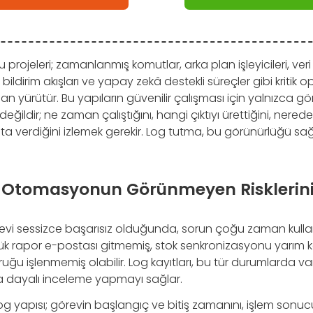
ojeleri; zamanlanmış komutlar, arka plan işleyicileri, veri
bildirim akışları ve yapay zekâ destekli süreçler gibi kritik 
yürütür. Bu yapıların güvenilir çalışması için yalnızca gö
 değildir; ne zaman çalıştığını, hangi çıktıyı ürettiğini, nere
 verdiğini izlemek gerekir. Log tutma, bu görünürlüğü sa
 Otomasyonun Görünmeyen Risklerini
vi sessizce başarısız olduğunda, sorun çoğu zaman kullanı
nlük rapor e-postası gitmemiş, stok senkronizasyonu yarı
yruğu işlenmemiş olabilir. Log kayıtları, bu tür durumlarda 
a dayalı inceleme yapmayı sağlar.
 log yapısı; görevin başlangıç ve bitiş zamanını, işlem sonu