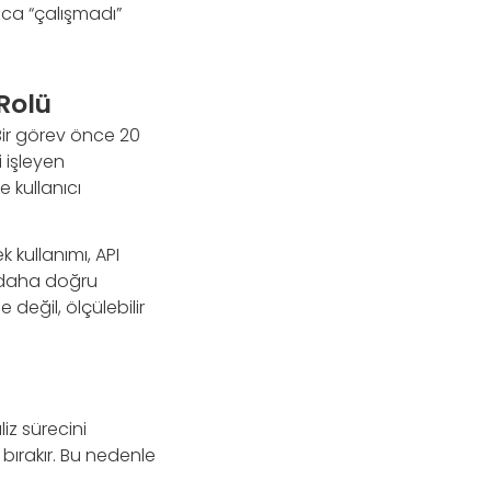
ızca “çalışmadı”
Rolü
ir görev önce 20
 işleyen
 kullanıcı
 kullanımı, API
e daha doğru
değil, ölçülebilir
iz sürecini
ör bırakır. Bu nedenle