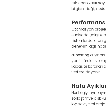
etkilenen kayıt sayı
bilgisini değil,
neden
Performans 
Otomasyon projele
saniyede çalışırken
sistemlerde, cron g
deneyimi açısından 
ai hosting
altyapısı
yanıt süreleri ve k
kapasite kararları 
verilere dayanır.
Hata Ayıkla
Her bilgiyi aynı ay
zorlaştırır ve disk k
log seviyeleri proj