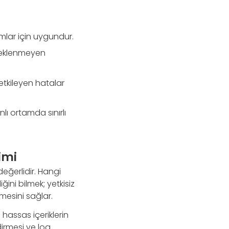
mlar için uygundur.
 beklenmeyen
etkileyen hatalar
lı ortamda sınırlı
imi
değerlidir. Hangi
ğini bilmek; yetkisiz
lmesini sağlar.
 hassas içeriklerin
irmesi ve log