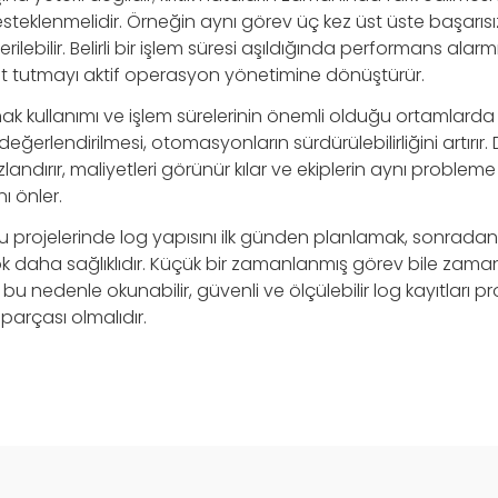
eklenmelidir. Örneğin aynı görev üç kez üst üste başarısız
ilebilir. Belirli bir işlem süresi aşıldığında performans alarmı 
yıt tutmayı aktif operasyon yönetimine dönüştürür.
ak kullanımı ve işlem sürelerinin önemli olduğu ortamlarda 
 değerlendirilmesi, otomasyonların sürdürülebilirliğini artırır. 
ndırır, maliyetleri görünür kılar ve ekiplerin aynı probleme 
 önler.
rojelerinde log yapısını ilk günden planlamak, sonradan
daha sağlıklıdır. Küçük bir zamanlanmış görev bile zaman iç
; bu nedenle okunabilir, güvenli ve ölçülebilir log kayıtları 
 parçası olmalıdır.