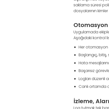
saklama süresi polit
dosyalarının kimle
Otomasyon P
Uygulamada ekipleri
Aşağıdaki kontrol li
Her otomasyon gö
Başlangıç, bitiş,
Hata mesajlarını 
Başarısız görevl
Logları düzenli ar
Canlı ortamda de
İzleme, Alar
Log tutmak tek başı