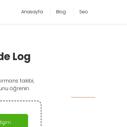
Anasayfa
Blog
Seo
de Log
ormans takibi,
unu öğrenin.
işim