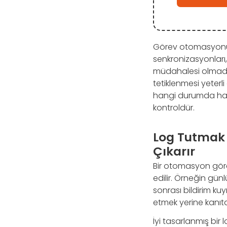
Görev otomasyonu pr
senkronizasyonları, 
müdahalesi olmadan 
tetiklenmesi yeterli
hangi durumda hata
kontroldür.
Log Tutmak
Çıkarır
Bir otomasyon göre
edilir. Örneğin gü
sonrası bildirim ku
etmek yerine kanıt
İyi tasarlanmış bir