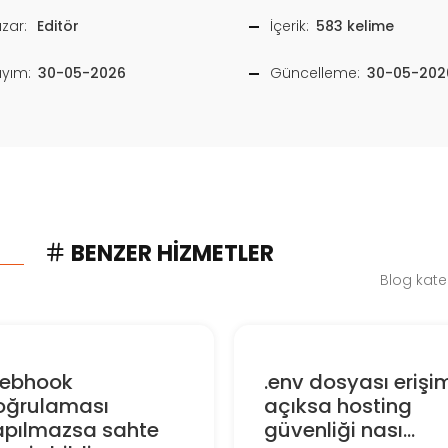
zar:
Editör
İçerik:
583 kelime
ayım:
30-05-2026
Güncelleme:
30-05-202
BENZER HIZMETLER
Blog kate
ebhook
.env dosyası erişi
oğrulaması
açıksa hosting
apılmazsa sahte
güvenliği nası...