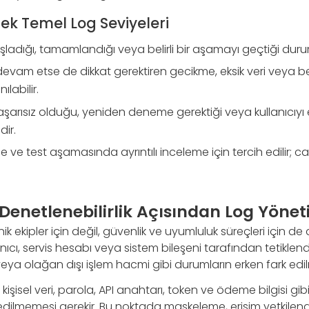
cek Temel Log Seviyeleri
ladığı, tamamlandığı veya belirli bir aşamayı geçtiği duru
devam etse de dikkat gerektiren gecikme, eksik veri veya
ılabilir.
şarısız olduğu, yeniden deneme gerektiği veya kullanıcıyı 
dir.
e ve test aşamasında ayrıntılı inceleme için tercih edilir; can
Denetlenebilirlik Açısından Log Yönet
ik ekipler için değil, güvenlik ve uyumluluk süreçleri için de 
ıcı, servis hesabı veya sistem bileşeni tarafından tetiklendi
sı veya olağan dışı işlem hacmi gibi durumların erken fark edi
işisel veri, parola, API anahtarı, token ve ödeme bilgisi gibi
dilmemesi gerekir. Bu noktada maskeleme, erişim yetkilend