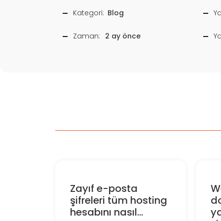
Kategori:
Blog
Ya
Zaman:
2 ay önce
Y
Zayıf e-posta
W
şifreleri tüm hosting
d
hesabını nasıl...
y