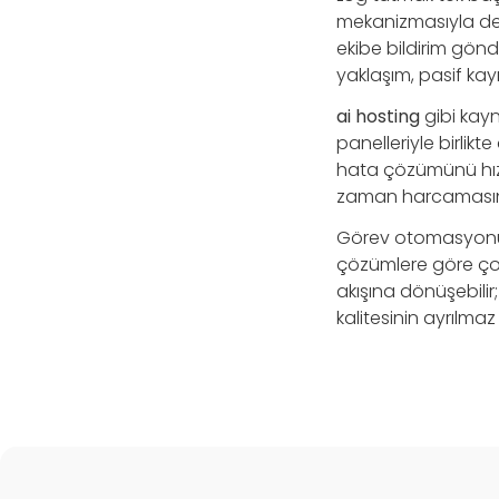
mekanizmasıyla dest
ekibe bildirim gönder
yaklaşım, pasif ka
ai hosting
gibi kayn
panelleriyle birlikte
hata çözümünü hızla
zaman harcamasını
Görev otomasyonu p
çözümlere göre çok 
akışına dönüşebilir
kalitesinin ayrılmaz