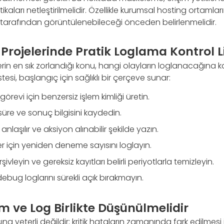
ikaları netleştirilmelidir. Özellikle kurumsal hosting ortamla
r tarafından görüntülenebileceği önceden belirlenmelidir.
rojelerinde Pratik Loglama Kontrol Li
n en sık zorlandığı konu, hangi olayların loglanacağına ka
stesi, başlangıç için sağlıklı bir çerçeve sunar:
revi için benzersiz işlem kimliği üretin.
 süre ve sonuç bilgisini kaydedin.
anlaşılır ve aksiyon alınabilir şekilde yazın.
er için yeniden deneme sayısını loglayın.
şivleyin ve gereksiz kayıtları belirli periyotlarla temizleyin.
bug loglarını sürekli açık bırakmayın.
m ve Log Birlikte Düşünülmelidir
na yeterli değildir; kritik hataların zamanında fark edilmesi