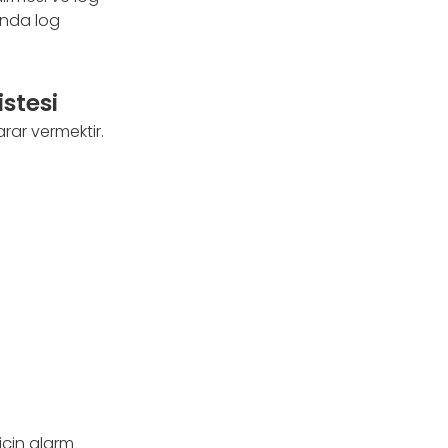
rında log
stesi
rar vermektir.
 için alarm