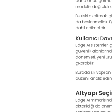
daha önce görmediği
modelin doğruluk o
Bu riski azaltmak i
da beslenmelidir. Eği
dahil edilmelidir.
Kullanıcı Dav
Edge AI sistemleri 
güvenlik alanlarınd
dönemleri, yeni ürü
çıkarabilir.
Burada sık yapılan h
düzenli analiz edil
Altyapı Seçim
Edge AI mimarisinde
aktarıldığı da önem