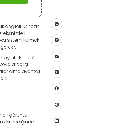
ık değildir. Cihazın
ereksinimleri
eka sistemi kurmak
gerekir.
aştırılır. Edge AI
veya araç içi
arar alma avantajı
ilir.
n bir görüntü
ns kirlendiğinde