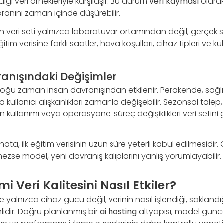
 veri örnekleriyle karşılaşır. Bu durum
veri kayması
olarak
ranını zaman içinde düşürebilir.
çin veri seti yalnızca laboratuvar ortamından değil, gerçek
tim verisine farklı saatler, hava koşulları, cihaz tipleri ve ku
ranışındaki Değişimler
çoğu zaman insan davranışından etkilenir. Perakende, sağlı
a kullanıcı alışkanlıkları zamanla değişebilir. Sezonsal tal
n kullanımı veya operasyonel süreç değişiklikleri veri setin
ata, ilk eğitim verisinin uzun süre yeterli kabul edilmesidir.
mezse model, yeni davranış kalıplarını yanlış yorumlayabilir.
i Veri Kalitesini Nasıl Etkiler?
 yalnızca cihaz gücü değil, verinin nasıl işlendiği, saklandı
lidir. Doğru planlanmış bir
ai hosting
altyapısı, model güncel