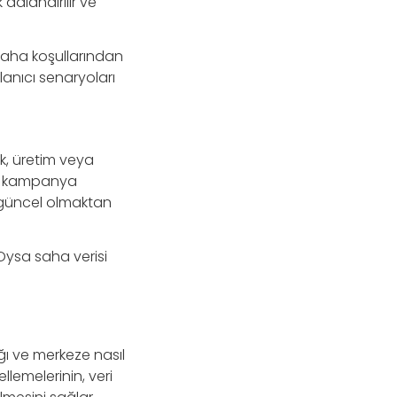
 adlandırılır ve
 saha koşullarından
llanıcı senaryoları
k, üretim veya
ep, kampanya
i güncel olmaktan
 Oysa saha verisi
ğı ve merkeze nasıl
lemelerinin, veri