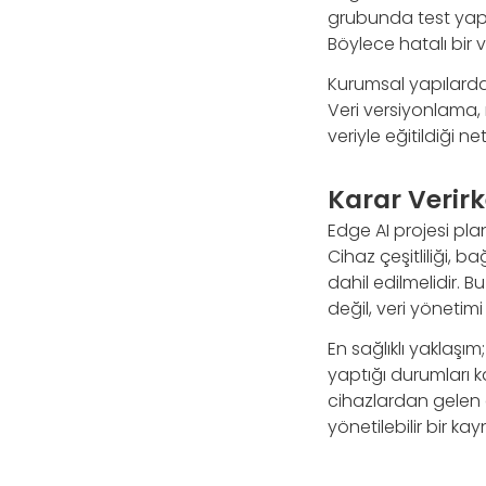
grubunda test yapıl
Böylece hatalı bir 
Kurumsal yapılarda
Veri versiyonlama,
veriyle eğitildiği ne
Karar Verirk
Edge AI projesi pla
Cihaz çeşitliliği, b
dahil edilmelidir. 
değil, veri yönetimi 
En sağlıklı yaklaşı
yaptığı durumları k
cihazlardan gelen d
yönetilebilir bir kay