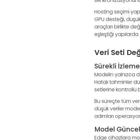
senkronizasyonunun
Hosting seçimi yap
GPU desteği, düşük 
araçları birlikte de
eşleştiği yapılarda
Veri Seti De
Sürekli İzlem
Modelin yalnızca do
Hatalı tahminler düz
setlerine kontrollü 
Bu süreçte tüm ver
düşük veriler model
adımları operasyone
Model Güncell
Edge cihazlara mode