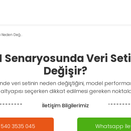
 Neden Değ...
I Senaryosunda Veri Set
Değişir?
inde veri setinin neden değiştiğini, model performans
 altyapısı seçerken dikkat edilmesi gereken noktala
İletişim Bilgilerimiz
 540 3535 045
Whatsapp İlet