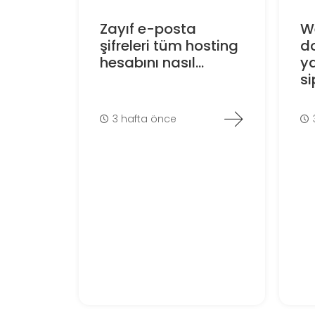
Zayıf e-posta
W
şifreleri tüm hosting
d
hesabını nasıl...
y
si
3 hafta önce