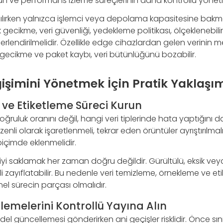
 ve performans izleme süreçlerinin daha kontrollü yönetil
ılırken yalnızca işlemci veya depolama kapasitesine bakmak 
gecikme, veri güvenliği, yedekleme politikası, ölçeklenebilir
ğerlendirilmelidir. Özellikle edge cihazlardan gelen verinin m
 gecikme ve paket kaybı, veri bütünlüğünü bozabilir.
ğişimini Yönetmek İçin Pratik Yaklaşı
e ve Etiketleme Süreci Kurun
ğruluk oranını değil, hangi veri tiplerinde hata yaptığını da
enli olarak işaretlenmeli, tekrar eden örüntüler ayrıştırılmal
biçimde eklenmelidir.
iyi saklamak her zaman doğru değildir. Gürültülü, eksik vey
i zayıflatabilir. Bu nedenle veri temizleme, örnekleme ve e
l sürecin parçası olmalıdır.
emelerini Kontrollü Yayına Alın
l güncellemesi gönderirken ani geçişler risklidir. Önce sınır