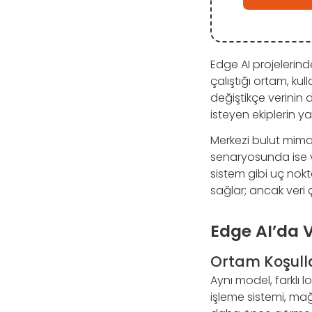
Edge AI projelerinde
çalıştığı ortam, kul
değiştikçe verinin 
isteyen ekiplerin 
Merkezi bulut mimari
senaryosunda ise ve
sistem gibi uç nok
sağlar; ancak veri ç
Edge AI’da V
Ortam Koşullar
Aynı model, farklı 
işleme sistemi, mağ