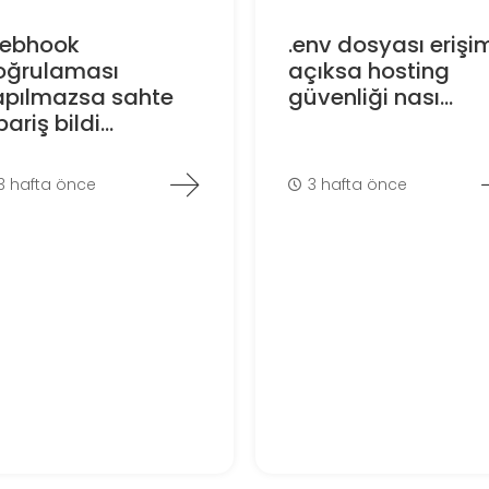
ebhook
.env dosyası erişi
oğrulaması
açıksa hosting
apılmazsa sahte
güvenliği nası...
pariş bildi...
3 hafta önce
3 hafta önce