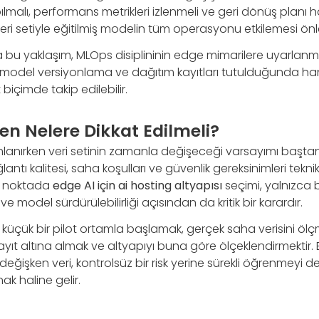
malı, performans metrikleri izlenmeli ve geri dönüş planı ha
veri setiyle eğitilmiş modelin tüm operasyonu etkilemesi önle
 bu yaklaşım, MLOps disiplininin edge mimarilere uyarlanma
 model versiyonlama ve dağıtım kayıtları tutulduğunda h
t biçimde takip edilebilir.
en Nelere Dikkat Edilmeli?
nlanırken veri setinin zamanla değişeceği varsayımı baştan 
ağlantı kalitesi, saha koşulları ve güvenlik gereksinimleri tekni
Bu noktada
edge AI için ai hosting altyapısı
seçimi, yalnızca 
ve model sürdürülebilirliği açısından da kritik bir karardır.
m; küçük bir pilot ortamla başlamak, gerçek saha verisini ö
ayıt altına almak ve altyapıyı buna göre ölçeklendirmektir
eğişken veri, kontrolsüz bir risk yerine sürekli öğrenmeyi d
nak haline gelir.