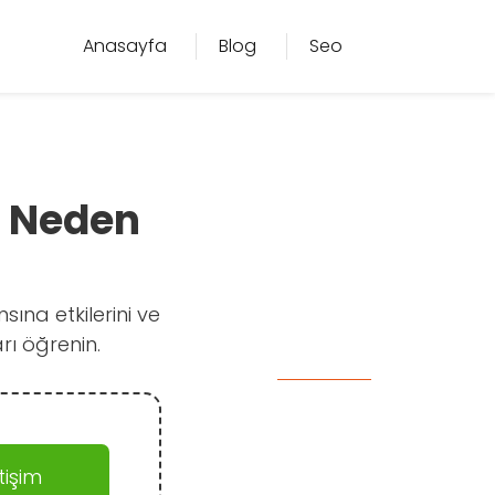
Anasayfa
Blog
Seo
i Neden
ına etkilerini ve
rı öğrenin.
işim