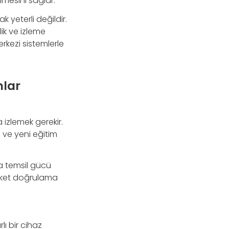
mesini sağlar.
yeterli değildir.
lik ve izleme
erkezi sistemlerle
mlar
 izlemek gerekir.
ı ve yeni eğitim
a temsil gücü
tiket doğrulama
lı bir cihaz