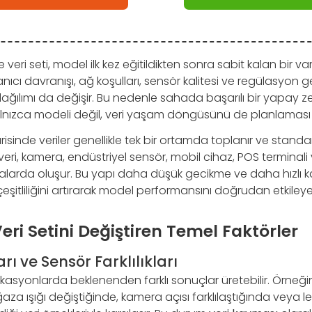
 veri seti, model ilk kez eğitildikten sonra sabit kalan bir varl
lanıcı davranışı, ağ koşulları, sensör kalitesi ve regülasyon g
dağılımı da değişir. Bu nedenle sahada başarılı bir yapay z
yalnızca modeli değil, veri yaşam döngüsünü de planlaması 
sinde veriler genellikle tek bir ortamda toplanır ve standartl
ri, kamera, endüstriyel sensör, mobil cihaz, POS terminali 
talarda oluşur. Bu yapı daha düşük gecikme ve daha hızlı k
eşitliliğini artırarak model performansını doğrudan etkileyeb
eri Setini Değiştiren Temel Faktörler
ı ve Sensör Farklılıkları
lokasyonlarda beklenenden farklı sonuçlar üretebilir. Örneği
aza ışığı değiştiğinde, kamera açısı farklılaştığında veya le