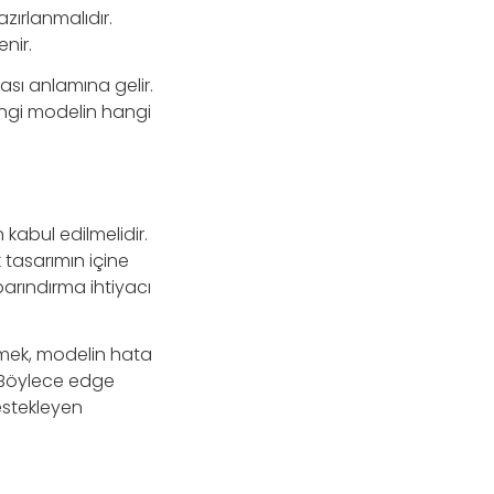
zırlanmalıdır.
nir.
sı anlamına gelir.
angi modelin hangi
kabul edilmelidir.
k tasarımın içine
barındırma ihtiyacı
lçmek, modelin hata
. Böylece edge
estekleyen