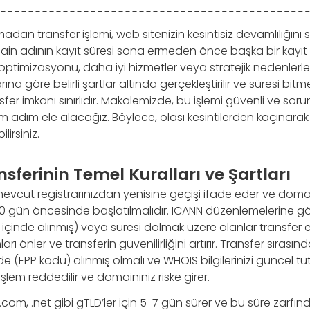
dan transfer işlemi, web sitenizin kesintisiz devamlılığını s
main adının kayıt süresi sona ermeden önce başka bir kayıt ş
optimizasyonu, daha iyi hizmetler veya stratejik nedenlerle t
rına göre belirli şartlar altında gerçekleştirilir ve süresi bit
fer imkanı sınırlıdır. Makalemizde, bu işlemi güvenli ve soru
 adım ele alacağız. Böylece, olası kesintilerden kaçınarak
lirsiniz.
ferinin Temel Kuralları ve Şartları
evcut registrarınızdan yenisine geçişi ifade eder ve domai
gün öncesinde başlatılmalıdır. ICANN düzenlemelerine göre
çinde alınmış) veya süresi dolmak üzere olanlar transfer e
ları önler ve transferin güvenilirliğini artırır. Transfer sırasınd
 (EPP kodu) alınmış olmalı ve WHOIS bilgilerinizi güncel tutm
em reddedilir ve domaininiz riske girer.
 .com, .net gibi gTLD’ler için 5-7 gün sürer ve bu süre zarfı