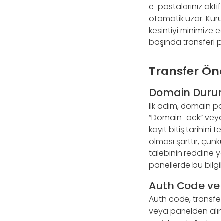
e-postalarınız aktif
otomatik uzar. Kuru
kesintiyi minimize
başında transferi p
Transfer Önc
Domain Durum
İlk adım, domain p
“Domain Lock” veya
kayıt bitiş tarihin
olması şarttır, çün
talebinin reddine 
panellerde bu bilgiler
Auth Code ve İ
Auth code, transfer
veya panelden alınır