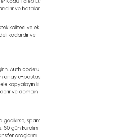
sfer Kodu Talep Et”
andırır ve hataları
tek kalitesi ve ek
edeli kadardır ve
irin. Auth code’u
zdan onay e-postası
nele kopyalayın ki
önderir ve domain
a gecikirse, spam
, 60 gün kuralını
ansfer araçlarını