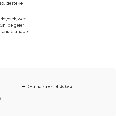
sa, destekle
izleyerek, web
tün, belgeleri
üreniz bitmeden
Okuma Süresi:
4 dakika
6