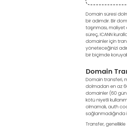
Domain süresi dolma
bir adımdır. Bir do
taşınması, maliyet 
süreç, ICANN kuralla
domainler için trans
yöneteceğinizi adım
bir biçimde koruyabi
Domain Trans
Domain transferi, m
dolmadan en az 60 
domainler (60 gün i
kötü niyetli kullanım
olmamalı, auth code
sağlanmadığında işl
Transfer, genellikle