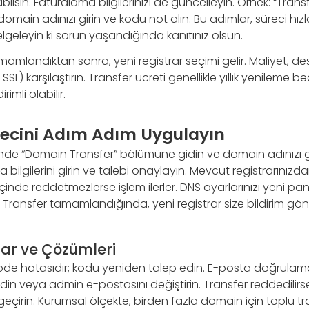
bilsin. Faturalama bilgilerinizi de güncelleyin. Örnek: “Tran
omain adınızı girin ve kodu not alın. Bu adımlar, süreci hızl
elgeleyin ki sorun yaşandığında kanıtınız olsun.
mamlandıktan sonra, yeni registrar seçimi gelir. Maliyet, des
SSL) karşılaştırın. Transfer ücreti genellikle yıllık yenileme b
imli olabilir.
recini Adım Adım Uygulayın
sinde “Domain Transfer” bölümüne gidin ve domain adınızı g
a bilgilerini girin ve talebi onaylayın. Mevcut registrarını
içinde reddetmezlerse işlem ilerler. DNS ayarlarınızı yeni pa
sın. Transfer tamamlandığında, yeni registrar size bildirim g
ar ve Çözümleri
code hatasıdır; kodu yeniden talep edin. E-posta doğrulam
din veya admin e-postasını değiştirin. Transfer reddedilirse
geçirin. Kurumsal ölçekte, birden fazla domain için toplu tr