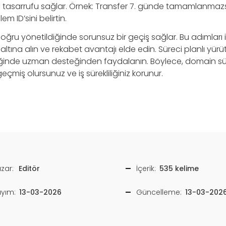
n tasarrufu sağlar. Örnek: Transfer 7. günde tamamlanmaz
em ID’sini belirtin.
oğru yönetildiğinde sorunsuz bir geçiş sağlar. Bu adımları 
altına alın ve rekabet avantajı elde edin. Süreci planlı yürü
tiğinde uzman desteğinden faydalanın. Böylece, domain s
geçmiş olursunuz ve iş sürekliliğiniz korunur.
zar:
Editör
İçerik:
535 kelime
ayım:
13-03-2026
Güncelleme:
13-03-202