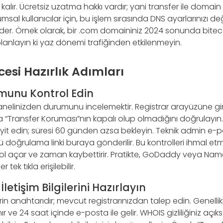
 kalır. Ücretsiz uzatma hakkı vardır; yani transfer ile domain s
msal kullanıcılar için, bu işlem sırasında DNS ayarlarınızı d
 eder. Örnek olarak, bir .com domaininiz 2024 sonunda bite
lanlayın ki yaz dönemi trafiğinden etkilenmeyin.
esi Hazırlık Adımları
unu Kontrol Edin
anelinizden durumunu incelemektir. Registrar arayüzüne gir
 “Transfer Koruması”nın kapalı olup olmadığını doğrulayın
i teyit edin; süresi 60 günden azsa bekleyin. Teknik admin e-
kü doğrulama linki buraya gönderilir. Bu kontrolleri ihmal etm
yol açar ve zaman kaybettirir. Pratikte, GoDaddy veya Na
 tek tıkla erişilebilir.
letişim Bilgilerini Hazırlayın
in anahtarıdır; mevcut registrarınızdan talep edin. Genellik
 ve 24 saat içinde e-posta ile gelir. WHOIS gizliliğiniz açıks