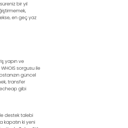
üreniz bir yıl
eğiştirmemek,
cekse, en geç yaz
iş yapın ve
. WHOIS sorgusu ile
postanızın güncel
ek, transfer
mecheap gibi
le destek talebi
a kapatın ki yeni