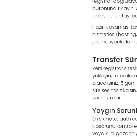
registrar doğrulaya
butonuna tıklayın, d
önler; her detayı b
Hazırlık aşaması ta
hizmetleri (hosting, 
promosyonlarla indir
Transfer Sü
Yeni registrar site
yükleyin, faturalam
alacaksınız; 5 gün 
site kesintisiz kal
süreniz uzar.
Yaygın Sorunl
En sık hata, auth 
klasörünü kontrol e
veya kilidi gözden 