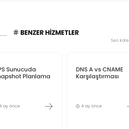
BENZER HIZMETLER
Seo kate
PS Sunucuda
DNS A vs CNAME
napshot Planlama
Karşılaştırması
4 ay önce
4 ay önce