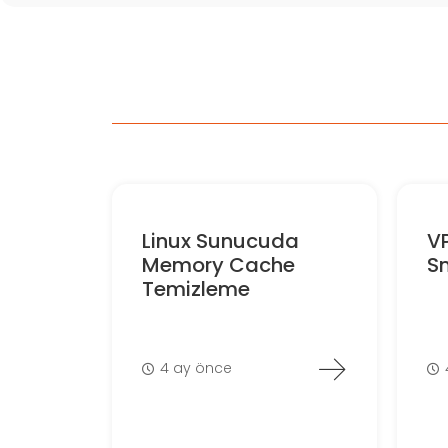
Linux Sunucuda
V
Memory Cache
S
Temizleme
4 ay önce