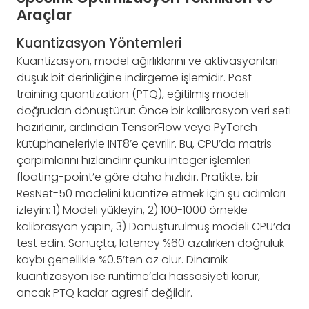
Araçlar
Kuantizasyon Yöntemleri
Kuantizasyon, model ağırlıklarını ve aktivasyonları
düşük bit derinliğine indirgeme işlemidir. Post-
training quantization (PTQ), eğitilmiş modeli
doğrudan dönüştürür: Önce bir kalibrasyon veri seti
hazırlanır, ardından TensorFlow veya PyTorch
kütüphaneleriyle INT8’e çevrilir. Bu, CPU’da matris
çarpımlarını hızlandırır çünkü integer işlemleri
floating-point’e göre daha hızlıdır. Pratikte, bir
ResNet-50 modelini kuantize etmek için şu adımları
izleyin: 1) Modeli yükleyin, 2) 100-1000 örnekle
kalibrasyon yapın, 3) Dönüştürülmüş modeli CPU’da
test edin. Sonuçta, latency %60 azalırken doğruluk
kaybı genellikle %0.5’ten az olur. Dinamik
kuantizasyon ise runtime’da hassasiyeti korur,
ancak PTQ kadar agresif değildir.