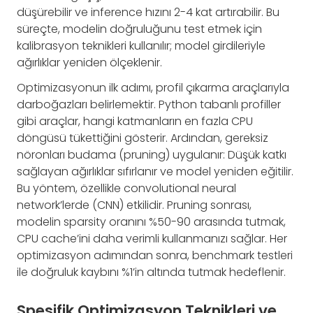
düşürebilir ve inference hızını 2-4 kat artırabilir. Bu
süreçte, modelin doğruluğunu test etmek için
kalibrasyon teknikleri kullanılır; model girdileriyle
ağırlıklar yeniden ölçeklenir.
Optimizasyonun ilk adımı, profil çıkarma araçlarıyla
darboğazları belirlemektir. Python tabanlı profiller
gibi araçlar, hangi katmanların en fazla CPU
döngüsü tükettiğini gösterir. Ardından, gereksiz
nöronları budama (pruning) uygulanır: Düşük katkı
sağlayan ağırlıklar sıfırlanır ve model yeniden eğitilir.
Bu yöntem, özellikle convolutional neural
network’lerde (CNN) etkilidir. Pruning sonrası,
modelin sparsity oranını %50-90 arasında tutmak,
CPU cache’ini daha verimli kullanmanızı sağlar. Her
optimizasyon adımından sonra, benchmark testleri
ile doğruluk kaybını %1’in altında tutmak hedeflenir.
Spesifik Optimizasyon Teknikleri ve