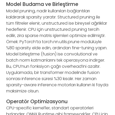
Model Budama ve Birleştirme
Model pruning, nadir kullanılan bağlantıları
kaldırarak sparsity yaratır. Structured pruning ile
tüm filtreler elenir, unstructured ise bireysel ağırlıklar
hedeflenir. CPU için unstructured pruning tercih
edilir, zira sparse matris işlemleri optimize edilmiştir.
Örnek: PyTorch’ta torch.nn.utils.prune modülüyle
%80 sparsity elde edin, ardından fine-tuning yapın.
Model birleştirme (fusion) ise convolutional ve
batch norm katmanlarını tek operasyona indirger.
Bu, CPU’nun fonksiyon çağrı overhead’ini azaltır.
Uygulamada, bir transformer modelinde fusion
sonrası inference süresi %30 kısalır. Her zaman
sparsity-aware inference motorları kullanın ki fayda
maksimize olsun.
Operatör Optimizasyonu
CPU-specific kernel’ler, standart operatörleri
hızlandırır. ONNX Runtime gibi framework’ler, CPU için