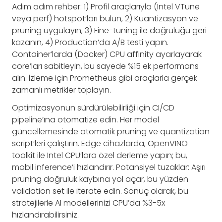
Adım adım rehber: 1) Profil araçlarıyla (Intel VTune
veya perf) hotspot’ları bulun, 2) Kuantizasyon ve
pruning uygulayın, 3) Fine-tuning ile doğruluğu geri
kazanın, 4) Production’da A/B testi yapın.
Container’larda (Docker) CPU affinity ayarlayarak
core’ları sabitleyin, bu sayede %15 ek performans
alın. İzleme için Prometheus gibi araçlarla gerçek
zamanlı metrikler toplayın.
Optimizasyonun sürdürülebilirliği için CI/CD
pipeline’ına otomatize edin. Her model
güncellemesinde otomatik pruning ve quantization
script’leri çalıştırın. Edge cihazlarda, OpenVINO
toolkit ile Intel CPU’lara özel derleme yapın; bu,
mobil inference’i hızlandırır. Potansiyel tuzaklar: Aşırı
pruning doğruluk kaybına yol açar, bu yüzden
validation set ile iterate edin. Sonuç olarak, bu
stratejilerle AI modellerinizi CPU’da %3-5x
hızlandırabilirsiniz.